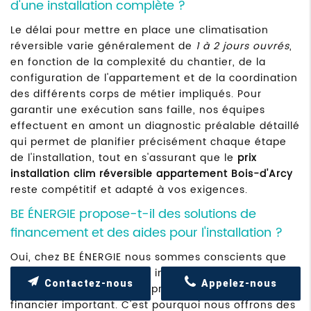
d'une installation complète ?
Le délai pour mettre en place une climatisation
réversible varie généralement de
1 à 2 jours ouvrés
,
en fonction de la complexité du chantier, de la
configuration de l'appartement et de la coordination
des différents corps de métier impliqués. Pour
garantir une exécution sans faille, nos équipes
effectuent en amont un diagnostic préalable détaillé
qui permet de planifier précisément chaque étape
de l'installation, tout en s'assurant que le
prix
installation clim réversible appartement Bois-d'Arcy
reste compétitif et adapté à vos exigences.
BE ÉNERGIE propose-t-il des solutions de
financement et des aides pour l'installation ?
Oui, chez BE ÉNERGIE nous sommes conscients que
l'investissement dans une installation de
Contactez-nous
Appelez-nous
climatisation réversible représente un engagement
financier important. C'est pourquoi nous offrons des