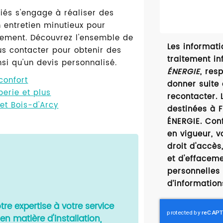
fiés s'engage à réaliser des
n entretien minutieux pour
nement. Découvrez l'ensemble de
Les informatio
us contacter pour obtenir des
traitement in
nsi qu'un devis personnalisé.
ÉNERGIE
, res
confort
donner suite
erie et plus
recontacter.
 et Bois-d'Arcy
destinées à F
ÉNERGIE. Con
en vigueur, 
droit d'accès,
et d'effacem
personnelles 
d’information
re expertise à votre service
n matière d'installation,