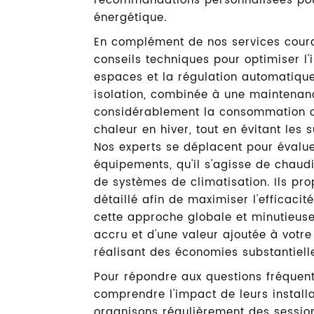
PLOMBIER PLAIS
recommandations personnalisées pou
énergétique.
En complément de nos services coura
conseils techniques pour optimiser l'
Afficher le numéro
Contactez
espaces et la régulation automatiqu
isolation, combinée à une maintenanc
considérablement la consommation d'é
chaleur en hiver, tout en évitant les
Nos experts se déplacent pour évalu
équipements, qu'il s'agisse de chau
de systèmes de climatisation. Ils pro
détaillé afin de maximiser l'efficacit
cette approche globale et minutieuse,
accru et d'une valeur ajoutée à votre
réalisant des économies substantielle
Pour répondre aux questions fréquent
comprendre l'impact de leurs installa
organisons régulièrement des session