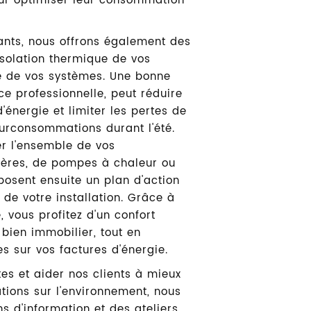
IR
r optimiser leur consommation
nts, nous offrons également des
isolation thermique de vos
-nous
e de vos systèmes. Une bonne
e professionnelle, peut réduire
nergie et limiter les pertes de
 surconsommations durant l'été.
er l'ensemble de vos
dières, de pompes à chaleur ou
posent ensuite un plan d'action
é de votre installation. Grâce à
 vous profitez d'un confort
 bien immobilier, tout en
s sur vos factures d'énergie.
es et aider nos clients à mieux
tions sur l'environnement, nous
s d'information et des ateliers