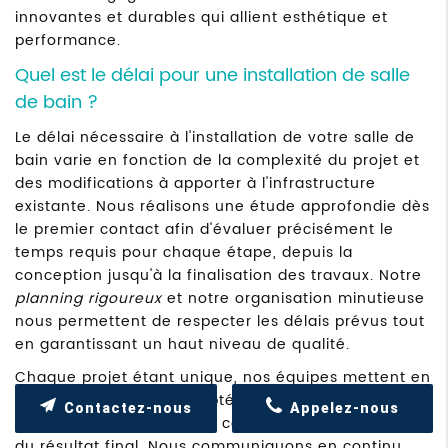
innovantes et durables qui allient esthétique et
performance.
Quel est le délai pour une installation de salle
de bain ?
Le délai nécessaire à l'installation de votre salle de
bain varie en fonction de la complexité du projet et
des modifications à apporter à l'infrastructure
existante. Nous réalisons une étude approfondie dès
le premier contact afin d'évaluer précisément le
temps requis pour chaque étape, depuis la
conception jusqu'à la finalisation des travaux. Notre
planning rigoureux
et notre organisation minutieuse
nous permettent de respecter les délais prévus tout
en garantissant un haut niveau de qualité.
Chaque projet étant unique, nos équipes mettent en
place des stratégies adaptées pour optimiser le
Contactez-nous
Appelez-nous
temps de réalisation sans compromettre la qualité
du résultat final. Nous communiquons en continu