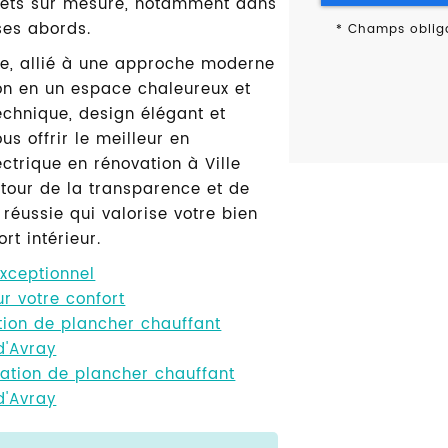
jets sur mesure, notamment dans
 ses abords.
*
Champs obliga
e, allié à une approche moderne
ion en un espace chaleureux et
echnique, design élégant et
us offrir le meilleur en
ectrique en rénovation à Ville
utour de la transparence et de
 réussie qui valorise votre bien
rt intérieur.
exceptionnel
r votre confort
tion de plancher chauffant
d'Avray
llation de plancher chauffant
d'Avray