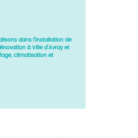
isons dans l'installation de
énovation à Ville d'Avray et
fage, climatisation et