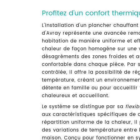
RÉNOVATION A V
Profitez d'un confort thermi
L'installation d'un plancher chauffant
d'Avray représente une avancée rema
Afficher le numéro
Contactez
habitation de manière uniforme et ef
chaleur de façon homogène sur une va
désagréments des zones froides et 
confortable dans chaque pièce. Par s
contrôlée, il offre la possibilité de r
température, créant un environneme
détente en famille ou pour accueillir
chaleureux et accueillant.
Le système se distingue par sa
flexib
aux caractéristiques spécifiques de 
répartition uniforme de la chaleur, i
des variations de température entre l
maison. Conçu pour fonctionner en s