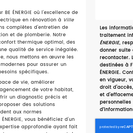
r BE ÉNERGIE où l'excellence de
électrique en rénovation à
Ville
ns complètes d'entretien de
Les informatio
ion et de plomberie. Notre
traitement in
confort thermique optimal, des
ÉNERGIE
, res
ne qualité de service inégalée.
donner suite
ce, nous mettons en œuvre les
recontacter.
s modernes pour assurer un
destinées à F
esoins spécifiques.
ÉNERGIE. Con
en vigueur, 
pace de vie, améliorer
droit d'accès,
l'agencement de votre habitat,
et d'effacem
rir un diagnostic précis et
personnelles 
proposer des solutions
d’information
ndent aux normes
 ÉNERGIE, vous bénéficiez d'un
pertise approfondie ayant fait