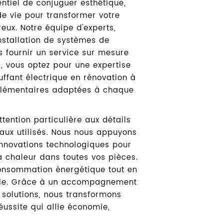
ntiel de conjuguer esthétique,
e vie pour transformer votre
eux. Notre équipe d'experts,
installation de systèmes de
 fournir un service sur mesure
E, vous optez pour une expertise
auffant électrique en rénovation à
mplémentaires adaptées à chaque
tention particulière aux détails
iaux utilisés. Nous nous appuyons
nnovations technologiques pour
 chaleur dans toutes vos pièces.
 consommation énergétique tout en
ble. Grâce à un accompagnement
s solutions, nous transformons
éussite qui allie économie,
PLANCHER CHAUFFANT É