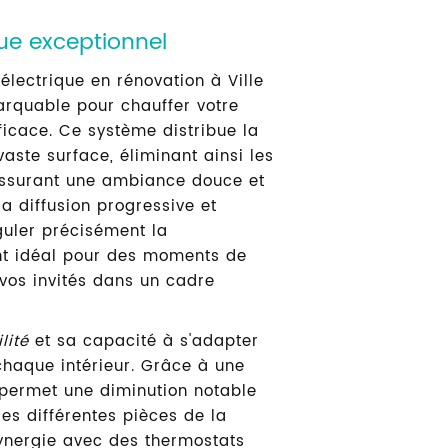
ILLE D'AVRAY
que exceptionnel
 électrique en rénovation à Ville
rquable pour chauffer votre
-nous
ficace. Ce système distribue la
ste surface, éliminant ainsi les
assurant une ambiance douce et
a diffusion progressive et
éguler précisément la
nt idéal pour des moments de
 vos invités dans un cadre
ilité
et sa capacité à s'adapter
chaque intérieur. Grâce à une
l permet une diminution notable
es différentes pièces de la
ynergie avec des thermostats