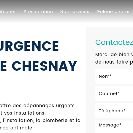
Accueil
Présentation
Nos services
Galerie photos
URGENCE
Contacte
Merci de bien v
LE CHESNAY
de nous faire 
offre des dépannages urgents
 vos installations.
 l'installation, la plomberie et la
nce optimale.