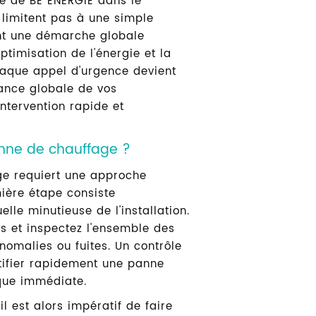
cité de BE ÉNERGIE dans le
limitent pas à une simple
ent une démarche globale
'optimisation de l'énergie et la
chaque appel d'urgence devient
mance globale de vos
intervention rapide et
nne de chauffage ?
ge requiert une approche
mière étape consiste
lle minutieuse de l'installation.
es et inspectez l'ensemble des
anomalies ou fuites. Un contrôle
ntifier rapidement une panne
ique immédiate.
il est alors impératif de faire