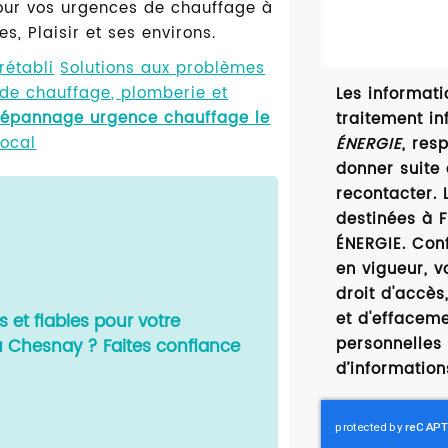
pour vos urgences de chauffage à
s, Plaisir et ses environs.
rétabli
Solutions aux problèmes
 de chauffage, plomberie et
Les informatio
épannage urgence chauffage le
traitement in
local
ÉNERGIE
, res
donner suite
recontacter.
destinées à F
ÉNERGIE. Con
en vigueur, 
droit d'accès,
et d'effacem
s et fiables pour votre
personnelles 
Chesnay ? Faites confiance
d’information