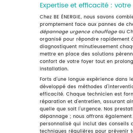
DÉPANNAGE URG
Expertise et efficacité : votre
Chez BE ÉNERGIE, nous savons combien
promptement face aux pannes de cha
Afficher le numéro
Contactez
dépannage urgence chauffage
au Ch
organisé pour répondre rapidement à
diagnostiquent minutieusement chaq
mettre en place des solutions pérennes
confort de votre foyer tout en prolon
installation.
Forts d'une longue expérience dans 
développé des méthodes d'interventi
efficacité. Chaque technicien est fo
réparation et d'entretien, assurant ai
quelle que soit l'urgence. Nos presta
dépannage ; nous offrons égalemen
personnalisé qui inclut des conseils d
techniques régulières pour prévenir t