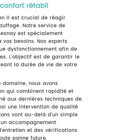
ENCE CHAUFFAGE LE C
 confort rétabli
 il est crucial de réagir
uffage. Notre service de
-nous
esnay est spécialement
 vos besoins. Nos experts
ue dysfonctionnement afin de
. L'objectif est de garantir le
geant la durée de vie de votre
le domaine, nous avons
on qui combinent rapidité et
rmé aux dernières techniques de
nsi une intervention de qualité
tions vont au-delà d'un simple
t un accompagnement
'entretien et des vérifications
oute panne future.