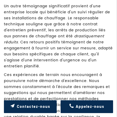
Un autre témoignage significatif provient d'une
entreprise locale qui bénéficie d'un suivi régulier de
ses installations de chauffage. Le responsable
technique souligne que grâce à notre contrat
d'entretien préventif, les arrêts de production liés
aux pannes de chauffage ont été
drastiquement
réduits
. Ces retours positifs témoignent de notre
engagement à fournir un service sur mesure, adapté
aux besoins spécifiques de chaque client, qu'il
s'agisse d'une intervention d'urgence ou d'un
entretien planifié.
Ces expériences de terrain nous encouragent à
poursuivre notre démarche d'excellence. Nous
sommes constamment à l'écoute des remarques et
suggestions qui nous permettent d'améliorer nos
prestations et de perfectionner nos méthodes
d'intervention. La satisfaction de nos clients reste la
Contactez-nous
Appelez-nous
priorité numéro un, et nous nous efforçons de créer
une relation durable basée sur la
confiance, la